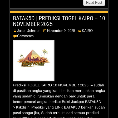
Read Post
BATAK5D | PREDIKSI TOGEL KAIRO – 10
NOVEMBER 2025
Jason Johnson
November 9, 2025
KAIRO
Comments
Prediksi TOGEL KAIRO 10 NOVEMBER 2025 – sudah
di pastikan angka yang kami berikan merupakan angka
yang sudah di rumuskan dengan baik untuk para
bettor pencari angka. berikut Bukti Jackpot BATAK5D
> Klikdisini Prediksi yang LINK BATAK5D berikan sudah
pasti sangat jitu, Sudah terbukti dari semua prediksi