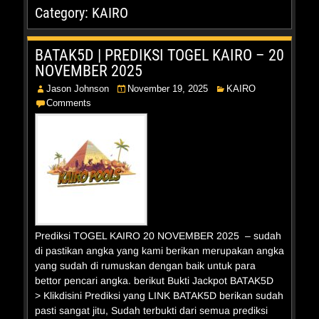
Category:
KAIRO
BATAK5D | PREDIKSI TOGEL KAIRO – 20
NOVEMBER 2025
Jason Johnson
November 19, 2025
KAIRO
Comments
Prediksi TOGEL KAIRO 20 NOVEMBER 2025 – sudah
di pastikan angka yang kami berikan merupakan angka
yang sudah di rumuskan dengan baik untuk para
bettor pencari angka. berikut Bukti Jackpot BATAK5D
> Klikdisini Prediksi yang LINK BATAK5D berikan sudah
pasti sangat jitu, Sudah terbukti dari semua prediksi