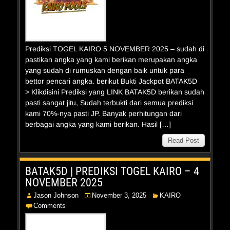
Prediksi TOGEL KAIRO 5 NOVEMBER 2025 – sudah di
pastikan angka yang kami berikan merupakan angka
yang sudah di rumuskan dengan baik untuk para
bettor pencari angka. berikut Bukti Jackpot BATAK5D
> Klikdisini Prediksi yang LINK BATAK5D berikan sudah
pasti sangat jitu, Sudah terbukti dari semua prediksi
kami 70%-nya pasti JP. Banyak perhitungan dari
berbagai angka yang kami berikan. Hasil […]
Read Post
BATAK5D | PREDIKSI TOGEL KAIRO – 4
NOVEMBER 2025
Jason Johnson
November 3, 2025
KAIRO
Comments