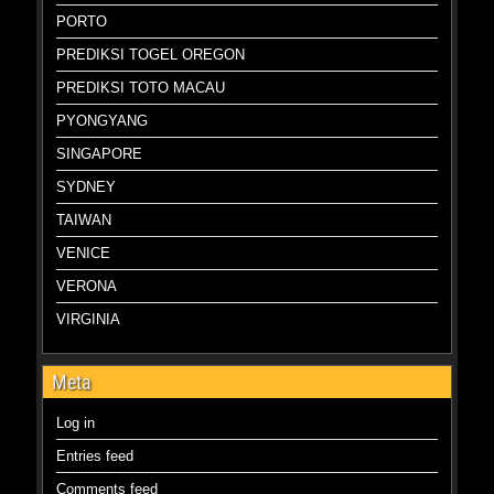
PORTO
PREDIKSI TOGEL OREGON
PREDIKSI TOTO MACAU
PYONGYANG
SINGAPORE
SYDNEY
TAIWAN
VENICE
VERONA
VIRGINIA
Meta
Log in
Entries feed
Comments feed