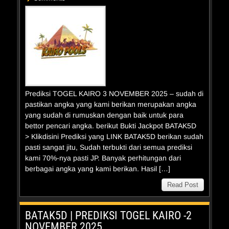
Prediksi TOGEL KAIRO 3 NOVEMBER 2025 – sudah di
pastikan angka yang kami berikan merupakan angka
yang sudah di rumuskan dengan baik untuk para
bettor pencari angka. berikut Bukti Jackpot BATAK5D
> Klikdisini Prediksi yang LINK BATAK5D berikan sudah
pasti sangat jitu, Sudah terbukti dari semua prediksi
kami 70%-nya pasti JP. Banyak perhitungan dari
berbagai angka yang kami berikan. Hasil […]
Read Post
BATAK5D | PREDIKSI TOGEL KAIRO -2
NOVEMBER 2025