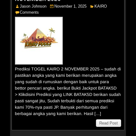
Jason Johnson
November 1, 2025
KAIRO
Comments
Prediksi TOGEL KAIRO 2 NOVEMBER 2025 – sudah di
pastikan angka yang kami berikan merupakan angka
yang sudah di rumuskan dengan baik untuk para
bettor pencari angka. berikut Bukti Jackpot BATAK5D
> Klikdisini Prediksi yang LINK BATAK5D berikan sudah
pasti sangat jitu, Sudah terbukti dari semua prediksi
kami 70%-nya pasti JP. Banyak perhitungan dari
berbagai angka yang kami berikan. Hasil […]
Read Post