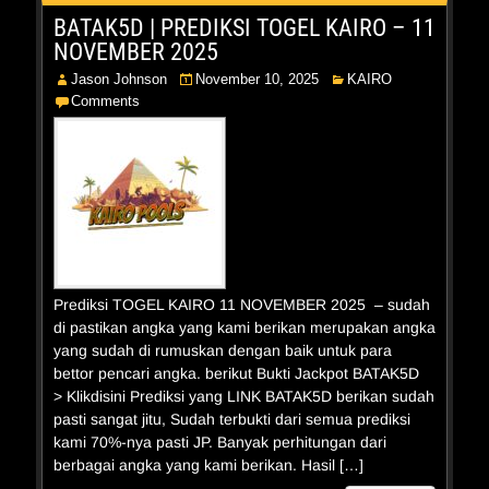
BATAK5D | PREDIKSI TOGEL KAIRO – 11
NOVEMBER 2025
Jason Johnson
November 10, 2025
KAIRO
Comments
Prediksi TOGEL KAIRO 11 NOVEMBER 2025 – sudah
di pastikan angka yang kami berikan merupakan angka
yang sudah di rumuskan dengan baik untuk para
bettor pencari angka. berikut Bukti Jackpot BATAK5D
> Klikdisini Prediksi yang LINK BATAK5D berikan sudah
pasti sangat jitu, Sudah terbukti dari semua prediksi
kami 70%-nya pasti JP. Banyak perhitungan dari
berbagai angka yang kami berikan. Hasil […]