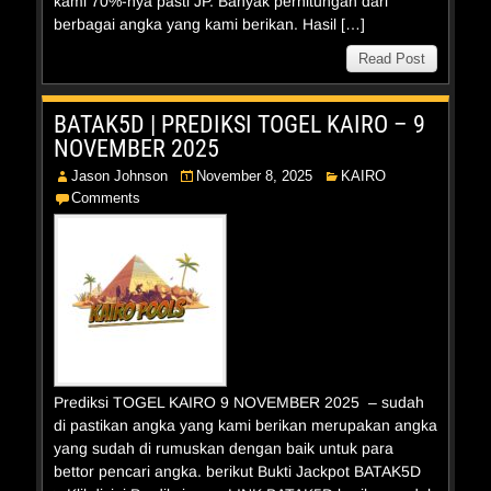
kami 70%-nya pasti JP. Banyak perhitungan dari
berbagai angka yang kami berikan. Hasil […]
Read Post
BATAK5D | PREDIKSI TOGEL KAIRO – 9
NOVEMBER 2025
Jason Johnson
November 8, 2025
KAIRO
Comments
Prediksi TOGEL KAIRO 9 NOVEMBER 2025 – sudah
di pastikan angka yang kami berikan merupakan angka
yang sudah di rumuskan dengan baik untuk para
bettor pencari angka. berikut Bukti Jackpot BATAK5D