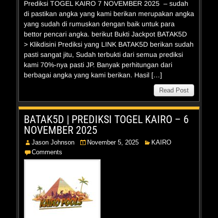
Prediksi TOGEL KAIRO 7 NOVEMBER 2025 – sudah
di pastikan angka yang kami berikan merupakan angka
yang sudah di rumuskan dengan baik untuk para
bettor pencari angka. berikut Bukti Jackpot BATAK5D
> Klikdisini Prediksi yang LINK BATAK5D berikan sudah
pasti sangat jitu, Sudah terbukti dari semua prediksi
kami 70%-nya pasti JP. Banyak perhitungan dari
berbagai angka yang kami berikan. Hasil […]
Read Post
BATAK5D | PREDIKSI TOGEL KAIRO – 6
NOVEMBER 2025
Jason Johnson
November 5, 2025
KAIRO
Comments