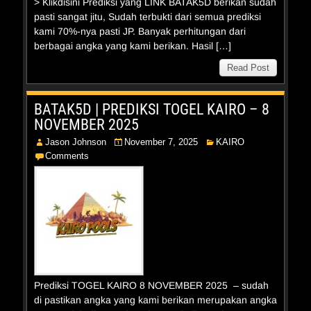
> Klikdisini Prediksi yang LINK BATAK5D berikan sudah
pasti sangat jitu, Sudah terbukti dari semua prediksi
kami 70%-nya pasti JP. Banyak perhitungan dari
berbagai angka yang kami berikan. Hasil […]
Read Post
BATAK5D | PREDIKSI TOGEL KAIRO – 8
NOVEMBER 2025
Jason Johnson
November 7, 2025
KAIRO
Comments
Prediksi TOGEL KAIRO 8 NOVEMBER 2025 – sudah
di pastikan angka yang kami berikan merupakan angka