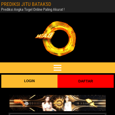
PREDIKSI JITU BATAK5D
Prediksi Angka Togel Online Paling Akurat !
LOGIN
DAFTAR