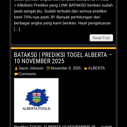
> Klikdisini Prediksi yang LINK BATAK5D berikan sudah
pasti sangat jitu, Sudah terbukti dari semua prediksi
kami 70%-nya pasti JP. Banyak perhitungan dari
berbagai angka yang kami berikan. Hasil pengeluaran
[…]
Read Post
BATAK5D | PREDIKSI TOGEL ALBERTA –
10 NOVEMBER 2025
Jason Johnson
November 9, 2025
ALBERTA
Comments
Prediksi TOGEL ALBERTA 10 NOVEMBER 25 – sudah