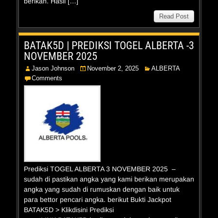
berikan. Hasil […]
Read Post
BATAK5D | PREDIKSI TOGEL ALBERTA -3
NOVEMBER 2025
Jason Johnson
November 2, 2025
ALBERTA
Comments
Prediksi TOGEL ALBERTA 3 NOVEMBER 2025 –
sudah di pastikan angka yang kami berikan merupakan
angka yang sudah di rumuskan dengan baik untuk
para bettor pencari angka. berikut Bukti Jackpot
BATAK5D > Klikdisini Prediksi