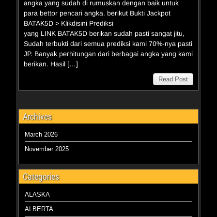
angka yang sudah di rumuskan dengan baik untuk
para bettor pencari angka. berikut Bukti Jackpot
BATAK5D > Klikdisini Prediksi
yang LINK BATAK5D berikan sudah pasti sangat jitu,
Sudah terbukti dari semua prediksi kami 70%-nya pasti
JP. Banyak perhitungan dari berbagai angka yang kami
berikan. Hasil […]
Read Post
Archives
March 2026
November 2025
Categories
ALASKA
ALBERTA