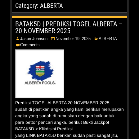
Category:
ALBERTA
BATAK5D | PREDIKSI TOGEL ALBERTA –
20 NOVEMBER 2025
Jason Johnson
November 19, 2025
ALBERTA
Comments
Prediksi TOGEL ALBERTA 20 NOVEMBER 2025 –
sudah di pastikan angka yang kami berikan merupakan
angka yang sudah di rumuskan dengan baik untuk
para bettor pencari angka. berikut Bukti Jackpot
BATAK5D > Klikdisini Prediksi
yang LINK BATAK5D berikan sudah pasti sangat jitu,