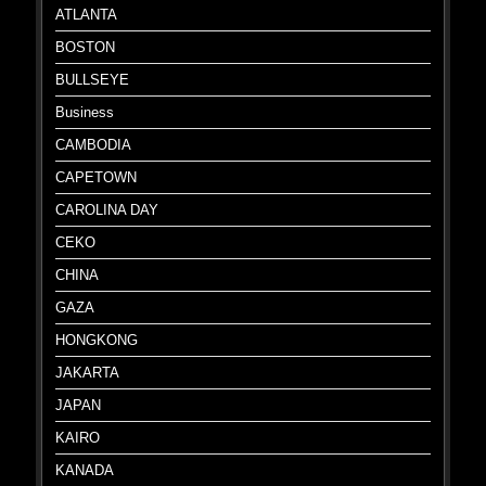
ATLANTA
BOSTON
BULLSEYE
Business
CAMBODIA
CAPETOWN
CAROLINA DAY
CEKO
CHINA
GAZA
HONGKONG
JAKARTA
JAPAN
KAIRO
KANADA