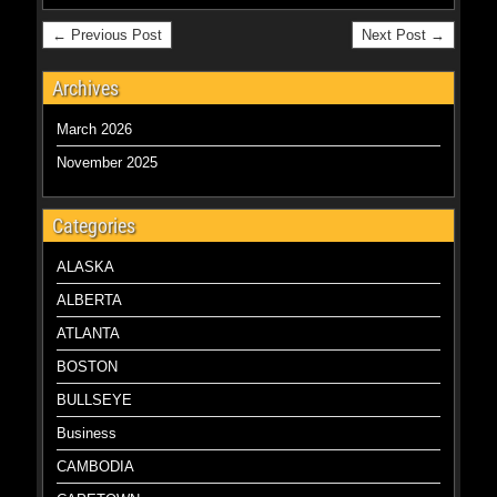
← Previous Post
Next Post →
Archives
March 2026
November 2025
Categories
ALASKA
ALBERTA
ATLANTA
BOSTON
BULLSEYE
Business
CAMBODIA