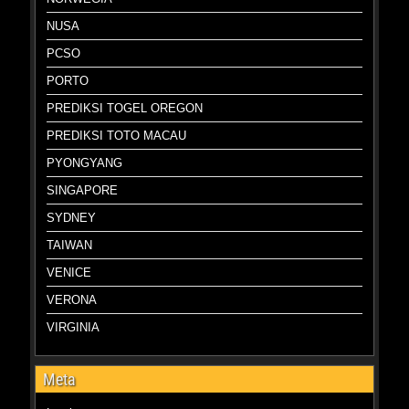
NUSA
PCSO
PORTO
PREDIKSI TOGEL OREGON
PREDIKSI TOTO MACAU
PYONGYANG
SINGAPORE
SYDNEY
TAIWAN
VENICE
VERONA
VIRGINIA
Meta