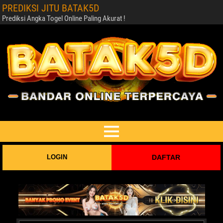
PREDIKSI JITU BATAK5D
Prediksi Angka Togel Online Paling Akurat !
LOGIN
DAFTAR