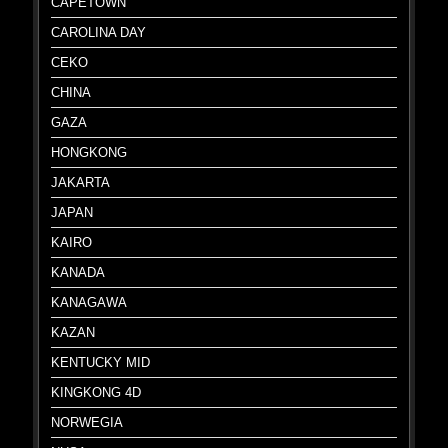
CAPETOWN
CAROLINA DAY
CEKO
CHINA
GAZA
HONGKONG
JAKARTA
JAPAN
KAIRO
KANADA
KANAGAWA
KAZAN
KENTUCKY MID
KINGKONG 4D
NORWEGIA