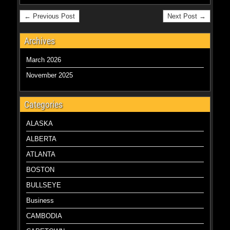
← Previous Post
Next Post →
Archives
March 2026
November 2025
Categories
ALASKA
ALBERTA
ATLANTA
BOSTON
BULLSEYE
Business
CAMBODIA