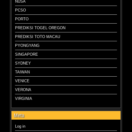
NUSA
PCSO
PORTO
PREDIKSI TOGEL OREGON
PREDIKSI TOTO MACAU
PYONGYANG
SINGAPORE
SYDNEY
TAIWAN
VENICE
VERONA
VIRGINIA
Meta
Log in