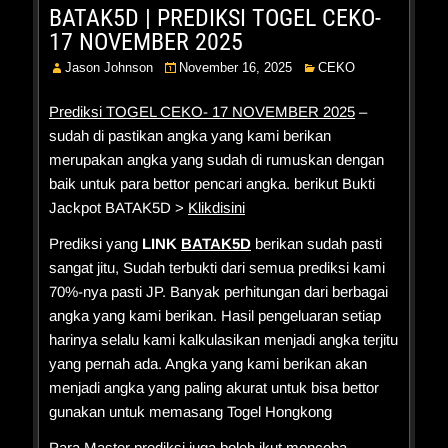
BATAK5D | PREDIKSI TOGEL CEKO-
17 NOVEMBER 2025
Jason Johnson
November 16, 2025
CEKO
Prediksi TOGEL CEKO- 17 NOVEMBER 2025
–
sudah di pastikan angka yang kami berikan
merupakan angka yang sudah di rumuskan dengan
baik untuk para bettor pencari angka. berikut Bukti
Jackpot BATAK5D >
Klikdisini
Prediksi yang
LINK
BATAK5D
berikan sudah pasti
sangat jitu, Sudah terbukti dari semua prediksi kami
70%-nya pasti JP. Banyak perhitungan dari berbagai
angka yang kami berikan. Hasil pengeluaran setiap
harinya selalu kami kalkulasikan menjadi angka terjitu
yang pernah ada. Angka yang kami berikan akan
menjadi angka yang paling akurat untuk bisa bettor
gunakan untuk memasang Togel Hongkong
Para Master prediksi juga boleh ikut mencoba