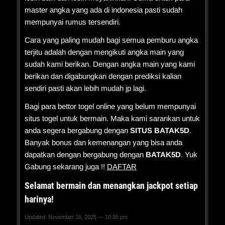
master angka yang ada di indonesia pasti sudah
mempunyai rumus tersendiri.
Cara yang paling mudah bagi semua pemburu angka
terjitu adalah dengan mengikuti angka main yang
sudah kami berikan. Dengan angka main yang kami
berikan dan digabungkan dengan prediksi kalian
sendiri pasti akan lebih mudah jp lagi.
Bagi para bettor togel online yang belum mempunyai
situs togel untuk bermain. Maka kami sarankan untuk
anda segera bergabung dengan
SITUS BATAK5D
.
Banyak bonus dan kemenangan yang bisa anda
dapatkan dengan bergabung dengan
BATAK5D
. Yuk
Gabung sekarang juga !!
DAFTAR
Selamat bermain dan menangkan jackpot setiap
harinya!
Updated: November 16, 2025 — 10:35 pm