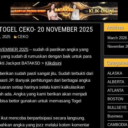
Archives
 TOGEL CEKO- 20 NOVEMBER 2025
, 2025
CEKO
March 2026
November 2
OVEMBER 2025
– sudah di pastikan angka yang
yang sudah di rumuskan dengan baik untuk para
Categories
Bukti Jackpot BATAK5D >
Klikdisini
berikan sudah pasti sangat jitu, Sudah terbukti dari
ALASKA
sti JP. Banyak perhitungan dari berbagai angka
ALBERTA
uaran setiap harinya selalu kami kalkulasikan
ATLANTA
nah ada. Angka yang kami berikan akan menjadi
BOSTON
k bisa bettor gunakan untuk memasang Togel
BULLSEYE
Business
 ikut mencoba berpartisipasi secara langsung.
hkan angka yang jozz melalui kolom komentar
CAMBODIA