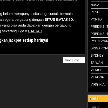
NUSA
PCSO
ang belum mempunyai situs togel untuk bermain.
da segera bergabung dengan
SITUS BATAK5D
.
PORTO
 yang bisa anda dapatkan dengan bergabung
PREDIKSI
 sekarang juga !!
DAFTAR
PREDIKSI
kan jackpot setiap harinya!
PYONGYA
SINGAPOR
SYDNEY
Next Post →
TAIWAN
VENICE
VERONA
VIRGINIA
Meta
Log in