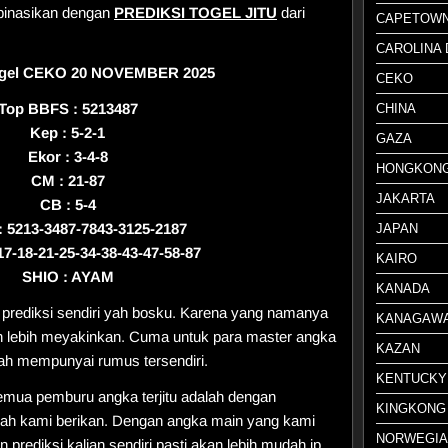
binasikan dengan
PREDIKSI TOGEL JITU
dari
CAPETOW
CAROLINA 
Togel CEKO 20 NOVEMBER 2025
CEKO
Top BBFS : 5213487
CHINA
Kep : 5-2-1
GAZA
Ekor : 3-4-8
HONGKON
CM : 21-87
JAKARTA
CB : 5-4
: 5213-3487-7843-3125-2187
JAPAN
17-18-21-25-34-38-43-47-58-87
KAIRO
SHIO : AYAM
KANADA
prediksi sendiri yah bosku. Karena yang namanya
KANAGAW
 dan lebih meyakinkan. Cuma untuk para master angka
KAZAN
dah mempunyai rumus tersendiri.
KENTUCKY
emua pemburu angka terjitu adalah dengan
KINGKONG
dah kami berikan. Dengan angka main yang kami
NORWEGI
prediksi kalian sendiri pasti akan lebih mudah jp