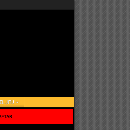
EL JITU
AFTAR