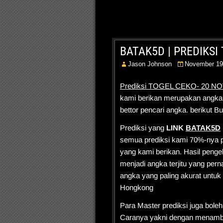
BATAK5D | PREDIKSI
Jason Johnson
November 19
Prediksi TOGEL CEKO- 20 N
kami berikan merupakan angka 
bettor pencari angka. berikut 
Prediksi yang
LINK
BATAK5D
semua prediksi kami 70%-nya pa
yang kami berikan. Hasil pengel
menjadi angka terjitu yang per
angka yang paling akurat untu
Hongkong
Para Master prediksi juga boleh
Caranya yakni dengan menamba