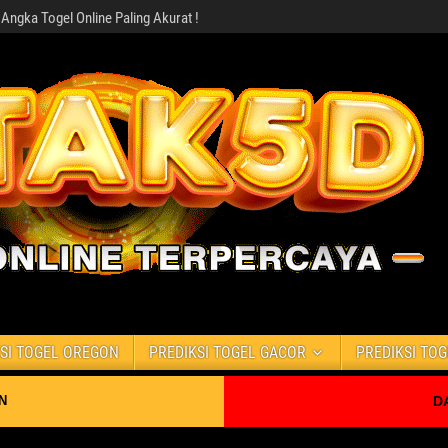
 Angka Togel Online Paling Akurat !
SI TOGEL OREGON
PREDIKSI TOGEL GACOR
PREDIKSI TOG
N
D