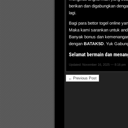
berikan dan digabungkan dengan 
lagi.
Bagi para bettor togel online y
Maka kami sarankan untuk an
Banyak bonus dan kemenangan
dengan
BATAK5D
. Yuk Gabung
Selamat bermain dan menang
Updated: November 16, 2025 — 8:16 pm
← Previous Post