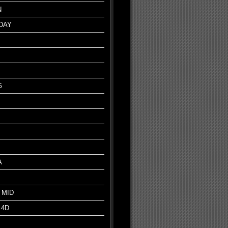
N
DAY
G
A
 MID
 4D
A