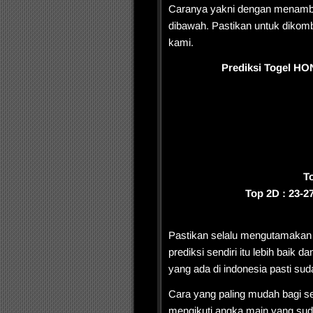
Caranya yakni dengan menamba
dibawah. Pastikan untuk dikom
kami.
Prediksi Togel 
T
Top 2D : 23-2
Pastikan selalu mengutamakan 
prediksi sendiri itu lebih baik
yang ada di indonesia pasti su
Cara yang paling mudah bagi s
mengikuti angka main yang su