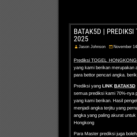
BATAK5D | PREDIKS
2025
Jason Johnson
November 14
Prediksi TOGEL HONGKONG
yang kami berikan merupakan 
para bettor pencari angka. ber
Prediksi yang
LINK
BATAK5D
semua prediksi kami 70%-nya pa
yang kami berikan. Hasil pengel
menjadi angka terjitu yang per
angka yang paling akurat untu
Hongkong
Para Master prediksi juga boleh