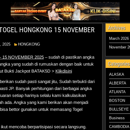
Archives
I TOGEL HONGKONG 15 NOVEMBER
March 2026
, 2025
HONGKONG
November 2
- 15 NOVEMBER 2025
– sudah di pastikan angka
Categories
angka yang sudah di rumuskan dengan baik untuk
ikut Bukti Jackpot BATAK5D >
Klikdisini
ALASKA
berikan sudah pasti sangat jitu, Sudah terbukti dari
ALBERTA
sti JP. Banyak perhitungan dari berbagai angka
ATLANTA
uaran setiap harinya selalu kami kalkulasikan
BOSTON
nah ada. Angka yang kami berikan akan menjadi
k bisa bettor gunakan untuk memasang Togel
BULLSEYE
Business
 ikut mencoba berpartisipasi secara langsung.
CAMBODIA