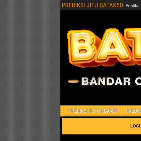
PREDIKSI JITU BATAK5D
Prediksi
PREDIKSI TOTO MACAU
PREDIK
LOGI