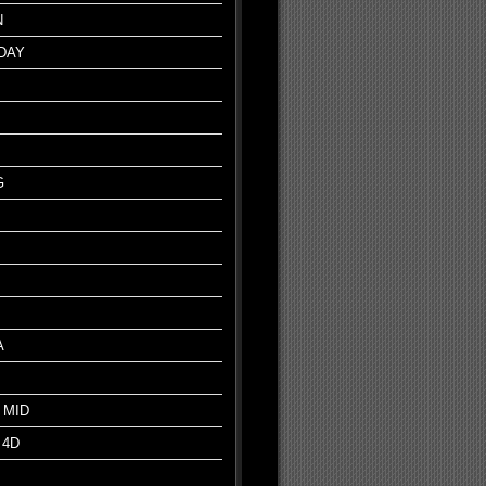
N
DAY
G
A
 MID
 4D
A