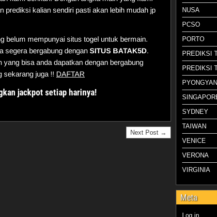
prediksi kalian sendiri pasti akan lebih mudah jp
NUSA
PCSO
ang belum mempunyai situs togel untuk bermain.
PORTO
da segera bergabung dengan
SITUS BATAK5D
.
PREDIKSI
 yang bisa anda dapatkan dengan bergabung
PREDIKSI
 sekarang juga !!
DAFTAR
PYONGYA
kan jackpot setiap harinya!
SINGAPOR
SYDNEY
TAIWAN
Next Post →
VENICE
VERONA
VIRGINIA
Meta
Log in