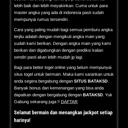
lebih baik dan lebih meyakinkan. Cuma untuk para
master angka yang ada di indonesia pasti sudah
mempunyai rumus tersendiri.
Cara yang paling mudah bagi semua pemburu angka
terjitu adalah dengan mengikuti angka main yang
sudah kami berikan. Dengan angka main yang kami
berikan dan digabungkan dengan prediksi kalian
sendiri pasti akan lebih mudah jp lagi.
Bagi para bettor togel online yang belum mempunyai
situs togel untuk bermain. Maka kami sarankan untuk
anda segera bergabung dengan
SITUS BATAK5D
.
Banyak bonus dan kemenangan yang bisa anda
dapatkan dengan bergabung dengan
BATAK5D
. Yuk
Gabung sekarang juga !!
DAFTAR
Selamat bermain dan menangkan jackpot setiap
harinya!