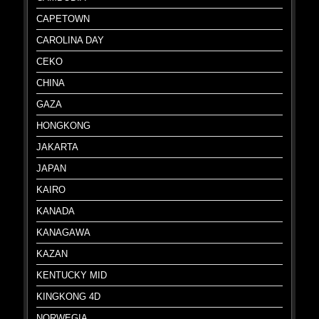
CAPETOWN
CAROLINA DAY
CEKO
CHINA
GAZA
HONGKONG
JAKARTA
JAPAN
KAIRO
KANADA
KANAGAWA
KAZAN
KENTUCKY MID
KINGKONG 4D
NORWEGIA