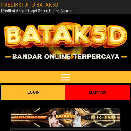
PREDIKSI JITU BATAK5D
Prediksi Angka Togel Online Paling Akurat !
LOGIN
DAFTAR