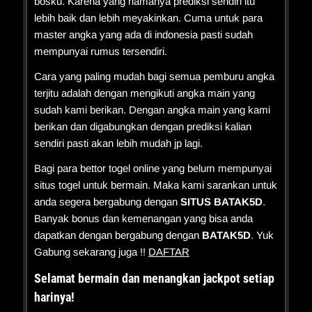
bosku. Karena yang namanya prediksi sendiri itu
lebih baik dan lebih meyakinkan. Cuma untuk para
master angka yang ada di indonesia pasti sudah
mempunyai rumus tersendiri.
Cara yang paling mudah bagi semua pemburu angka
terjitu adalah dengan mengikuti angka main yang
sudah kami berikan. Dengan angka main yang kami
berikan dan digabungkan dengan prediksi kalian
sendiri pasti akan lebih mudah jp lagi.
Bagi para bettor togel online yang belum mempunyai
situs togel untuk bermain. Maka kami sarankan untuk
anda segera bergabung dengan
SITUS BATAK5D
.
Banyak bonus dan kemenangan yang bisa anda
dapatkan dengan bergabung dengan
BATAK5D
. Yuk
Gabung sekarang juga !!
DAFTAR
Selamat bermain dan menangkan jackpot setiap
harinya!