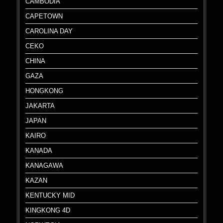
CAMBODIA
CAPETOWN
CAROLINA DAY
CEKO
CHINA
GAZA
HONGKONG
JAKARTA
JAPAN
KAIRO
KANADA
KANAGAWA
KAZAN
KENTUCKY MID
KINGKONG 4D