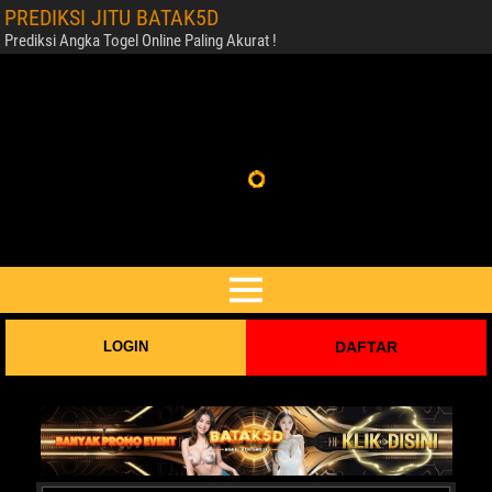
PREDIKSI JITU BATAK5D
Prediksi Angka Togel Online Paling Akurat !
LOGIN
DAFTAR