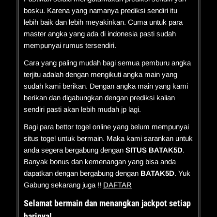
bosku. Karena yang namanya prediksi sendiri itu
lebih baik dan lebih meyakinkan. Cuma untuk para
master angka yang ada di indonesia pasti sudah
mempunyai rumus tersendiri.
Cara yang paling mudah bagi semua pemburu angka
terjitu adalah dengan mengikuti angka main yang
sudah kami berikan. Dengan angka main yang kami
berikan dan digabungkan dengan prediksi kalian
sendiri pasti akan lebih mudah jp lagi.
Bagi para bettor togel online yang belum mempunyai
situs togel untuk bermain. Maka kami sarankan untuk
anda segera bergabung dengan
SITUS BATAK5D
.
Banyak bonus dan kemenangan yang bisa anda
dapatkan dengan bergabung dengan
BATAK5D
. Yuk
Gabung sekarang juga !!
DAFTAR
Selamat bermain dan menangkan jackpot setiap
harinya!