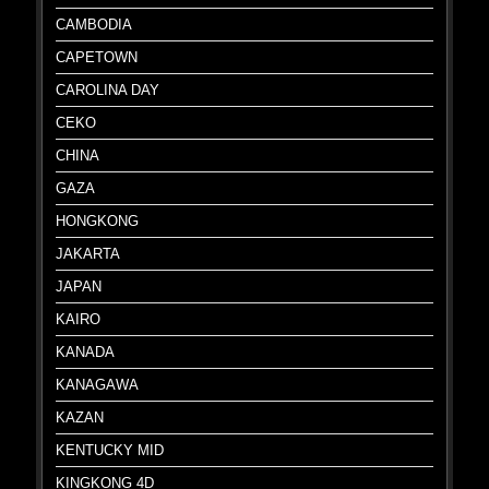
CAMBODIA
CAPETOWN
CAROLINA DAY
CEKO
CHINA
GAZA
HONGKONG
JAKARTA
JAPAN
KAIRO
KANADA
KANAGAWA
KAZAN
KENTUCKY MID
KINGKONG 4D