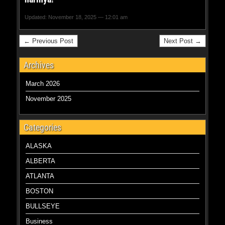
Updated: November 18, 2025 — 12:01 am
← Previous Post
Next Post →
Archives
March 2026
November 2025
Categories
ALASKA
ALBERTA
ATLANTA
BOSTON
BULLSEYE
Business