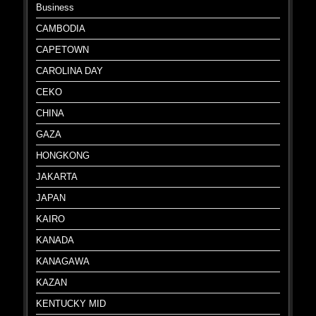
Business
CAMBODIA
CAPETOWN
CAROLINA DAY
CEKO
CHINA
GAZA
HONGKONG
JAKARTA
JAPAN
KAIRO
KANADA
KANAGAWA
KAZAN
KENTUCKY MID