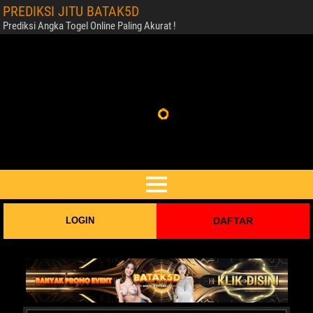
PREDIKSI JITU BATAK5D
Prediksi Angka Togel Online Paling Akurat !
LOGIN
DAFTAR