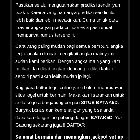
Pastikan selalu mengutamakan prediksi sendiri yah
bosku. Karena yang namanya prediksi sendiri itu
lebih baik dan lebih meyakinkan. Cuma untuk para
master angka yang ada di indonesia pasti sudah
mempunyai rumus tersendiri.
Cara yang paling mudah bagi semua pemburu angka
terjitu adalah dengan mengikuti angka main yang
sudah kami berikan. Dengan angka main yang kami
berikan dan digabungkan dengan prediksi kalian
sendiri pasti akan lebih mudah jp lagi.
Bagi para bettor togel online yang belum mempunyai
situs togel untuk bermain. Maka kami sarankan untuk
anda segera bergabung dengan
SITUS BATAK5D
.
Banyak bonus dan kemenangan yang bisa anda
dapatkan dengan bergabung dengan
BATAK5D
. Yuk
Gabung sekarang juga !!
DAFTAR
Selamat bermain dan menangkan jackpot setiap