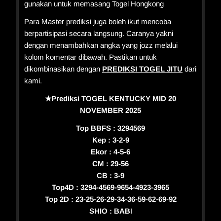
gunakan untuk memasang Togel Hongkong
Para Master prediksi juga boleh ikut mencoba
berpartisipasi secara langsung. Caranya yakni
dengan menambahkan angka yang jozz melalui
kolom komentar dibawah. Pastikan untuk
dikombinasikan dengan
PREDIKSI TOGEL JITU
dari
kami.
★Prediksi TOGEL KENTUCKY MID 20
NOVEMBER 2025
Top BBFS : 3294569
Kep : 3-2-9
Ekor : 4-5-6
CM : 29-56
CB : 3-9
Top4D : 3294-4569-9654-4923-3965
Top 2D : 23-25-26-29-34-36-59-62-69-92
SHIO : BAB
I