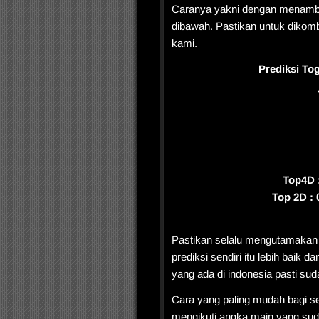
Caranya yakni dengan menamba
dibawah. Pastikan untuk dikom
kami.
Prediksi T
Top4D 
Top 2D : 
Pastikan selalu mengutamakan 
prediksi sendiri itu lebih baik
yang ada di indonesia pasti su
Cara yang paling mudah bagi s
mengikuti angka main yang su