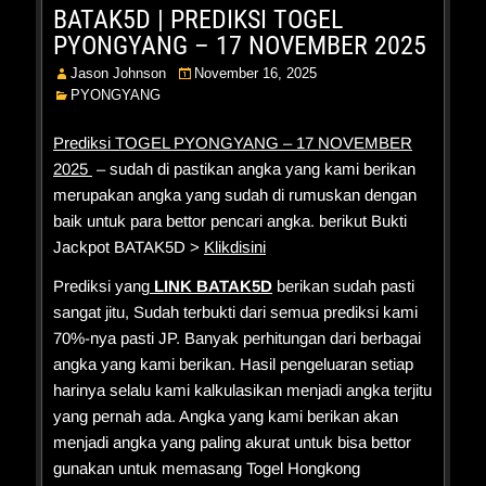
BATAK5D | PREDIKSI TOGEL
PYONGYANG – 17 NOVEMBER 2025
Jason Johnson
November 16, 2025
PYONGYANG
Prediksi TOGEL PYONGYANG – 17 NOVEMBER
2025
– sudah di pastikan angka yang kami berikan
merupakan angka yang sudah di rumuskan dengan
baik untuk para bettor pencari angka. berikut Bukti
Jackpot BATAK5D >
Klikdisini
Prediksi yang
LINK BATAK5D
berikan sudah pasti
sangat jitu, Sudah terbukti dari semua prediksi kami
70%-nya pasti JP. Banyak perhitungan dari berbagai
angka yang kami berikan. Hasil pengeluaran setiap
harinya selalu kami kalkulasikan menjadi angka terjitu
yang pernah ada. Angka yang kami berikan akan
menjadi angka yang paling akurat untuk bisa bettor
gunakan untuk memasang Togel Hongkong