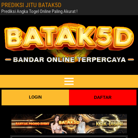
PREDIKSI JITU BATAK5D
Prediksi Angka Togel Online Paling Akurat !
LOGIN
DAFTAR