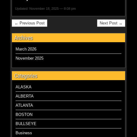
Updated: November 18, 2025 — 8:08 pm
← Previous Post
Next Post →
Archives
March 2026
November 2025
Categories
ALASKA
ALBERTA
ATLANTA
BOSTON
BULLSEYE
Business