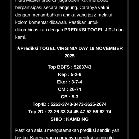
berpartisipasi secara langsung. Caranya yakni
dengan menambahkan angka yang jozz melalui
kolom komentar dibawah. Pastikan untuk
dikombinasikan dengan
PREDIKSI TOGEL JITU
dari
kami.
★Prediksi TOGEL VIRGINIA DAY 19 NOVEMBER
2025
Top BBFS : 5263743
Kep : 5-2-6
Ekor : 3-7-4
CM : 26-74
CB : 5-3
Top4D : 5263-3743-3473-3625-2674
Top 2D : 23-26-33-34-45-47-52-56-62-74
SHIO : KAMBING
Pastikan selalu mengutamakan prediksi sendiri yah
bosku. Karena yang namanya prediksi sendiri itu