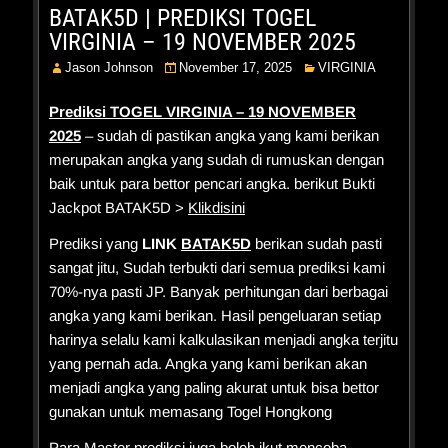
BATAK5D | PREDIKSI TOGEL
VIRGINIA – 19 NOVEMBER 2025
Jason Johnson
November 17, 2025
VIRGINIA
Prediksi TOGEL VIRGINIA – 19 NOVEMBER
2025
– sudah di pastikan angka yang kami berikan
merupakan angka yang sudah di rumuskan dengan
baik untuk para bettor pencari angka. berikut Bukti
Jackpot BATAK5D >
Klikdisini
Prediksi yang
LINK
BATAK5D
berikan sudah pasti
sangat jitu, Sudah terbukti dari semua prediksi kami
70%-nya pasti JP. Banyak perhitungan dari berbagai
angka yang kami berikan. Hasil pengeluaran setiap
harinya selalu kami kalkulasikan menjadi angka terjitu
yang pernah ada. Angka yang kami berikan akan
menjadi angka yang paling akurat untuk bisa bettor
gunakan untuk memasang Togel Hongkong
Para Master prediksi juga boleh ikut mencoba