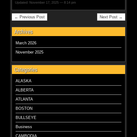
Updated: November 17, 2025 — 8:14 pm
← Previous Post
Next Post →
Archives
March 2026
November 2025
Categories
ALASKA
ALBERTA
ATLANTA
BOSTON
BULLSEYE
Business
CAMBODIA