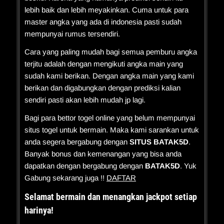
lebih baik dan lebih meyakinkan. Cuma untuk para
master angka yang ada di indonesia pasti sudah
mempunyai rumus tersendiri.
Cara yang paling mudah bagi semua pemburu angka
terjitu adalah dengan mengikuti angka main yang
sudah kami berikan. Dengan angka main yang kami
berikan dan digabungkan dengan prediksi kalian
sendiri pasti akan lebih mudah jp lagi.
Bagi para bettor togel online yang belum mempunyai
situs togel untuk bermain. Maka kami sarankan untuk
anda segera bergabung dengan
SITUS BATAK5D
.
Banyak bonus dan kemenangan yang bisa anda
dapatkan dengan bergabung dengan
BATAK5D
. Yuk
Gabung sekarang juga !!
DAFTAR
Selamat bermain dan menangkan jackpot setiap
harinya!