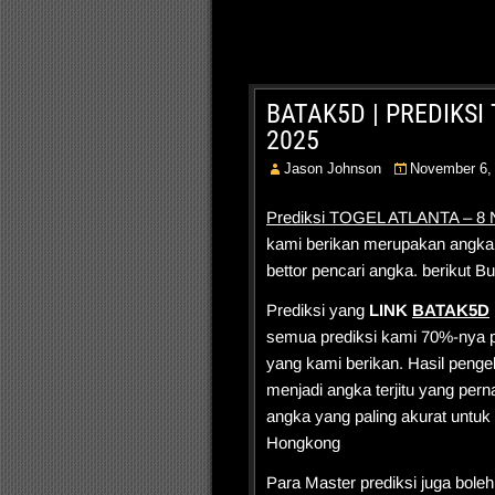
BATAK5D | PREDIKS
2025
Jason Johnson
November 6,
Prediksi TOGEL ATLANTA – 
kami berikan merupakan angka 
bettor pencari angka. berikut 
Prediksi yang
LINK
BATAK5D
semua prediksi kami 70%-nya pa
yang kami berikan. Hasil pengel
menjadi angka terjitu yang per
angka yang paling akurat untu
Hongkong
Para Master prediksi juga boleh