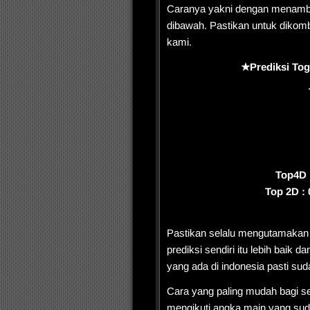
Caranya yakni dengan menamba
dibawah. Pastikan untuk dikom
kami.
★Prediksi T
Top4D 
Top 2D : 
Pastikan selalu mengutamakan 
prediksi sendiri itu lebih baik
yang ada di indonesia pasti su
Cara yang paling mudah bagi s
mengikuti angka main yang su