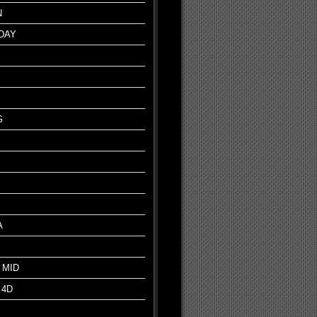
N
DAY
G
A
 MID
 4D
A