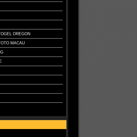
 TOGEL OREGON
 TOTO MACAU
NG
E