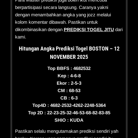
berpartisipasi secara langsung. Caranya yakni
dengan menambahkan angka yang jozz melalui
kolom komentar dibawah. Pastikan untuk
dikombinasikan dengan
PREDIKSI TOGEL JITU
dari
kami.
Hitungan Angka Prediksi Togel BOSTON – 12
NOVEMBER 2025
Top BBFS : 4682532
Kep : 4-6-8
Ekor : 2-5-3
CM : 68-53
CB : 6-3
Top4D : 4682-2532-4262-2248-5364
Top 2D : 22-23-25-32-46-53-68-82-83-85
SHIO : KUDA
Pastikan selalu mengutamakan prediksi sendiri yah