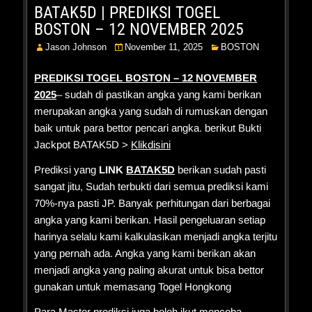
BATAK5D | PREDIKSI TOGEL
BOSTON – 12 NOVEMBER 2025
Jason Johnson
November 11, 2025
BOSTON
PREDIKSI TOGEL BOSTON – 12 NOVEMBER
2025
– sudah di pastikan angka yang kami berikan
merupakan angka yang sudah di rumuskan dengan
baik untuk para bettor pencari angka. berikut Bukti
Jackpot BATAK5D >
Klikdisini
Prediksi yang
LINK
BATAK5D
berikan sudah pasti
sangat jitu, Sudah terbukti dari semua prediksi kami
70%-nya pasti JP. Banyak perhitungan dari berbagai
angka yang kami berikan. Hasil pengeluaran setiap
harinya selalu kami kalkulasikan menjadi angka terjitu
yang pernah ada. Angka yang kami berikan akan
menjadi angka yang paling akurat untuk bisa bettor
gunakan untuk memasang Togel Hongkong
Para Master prediksi juga boleh ikut mencoba