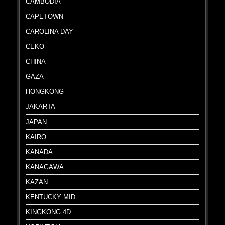
CAMBODIA
CAPETOWN
CAROLINA DAY
CEKO
CHINA
GAZA
HONGKONG
JAKARTA
JAPAN
KAIRO
KANADA
KANAGAWA
KAZAN
KENTUCKY MID
KINGKONG 4D