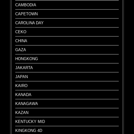
CAMBODIA
CAPETOWN
CAROLINA DAY
CEKO
CHINA
GAZA
HONGKONG
JAKARTA
JAPAN
KAIRO
KANADA
KANAGAWA
KAZAN
KENTUCKY MID
KINGKONG 4D