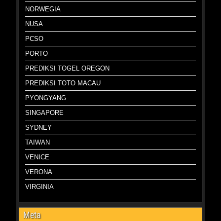
NORWEGIA
NUSA
PCSO
PORTO
PREDIKSI TOGEL OREGON
PREDIKSI TOTO MACAU
PYONGYANG
SINGAPORE
SYDNEY
TAIWAN
VENICE
VERONA
VIRGINIA
Meta