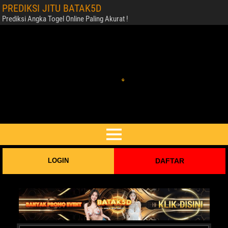
PREDIKSI JITU BATAK5D
Prediksi Angka Togel Online Paling Akurat !
LOGIN
DAFTAR