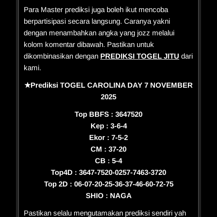
Para Master prediksi juga boleh ikut mencoba
berpartisipasi secara langsung. Caranya yakni
dengan menambahkan angka yang jozz melalui
kolom komentar dibawah. Pastikan untuk
dikombinasikan dengan
PREDIKSI TOGEL JITU
dari
kami.
★Prediksi TOGEL CAROLINA DAY 7 NOVEMBER
2025
Top BBFS : 3647520
Kep : 3-6-4
Ekor : 7-5-2
CM : 37-20
CB : 5-4
Top4D : 3647-7520-0257-7463-3720
Top 2D : 06-07-20-25-36-37-46-60-72-75
SHIO : NAGA
Pastikan selalu mengutamakan prediksi sendiri yah