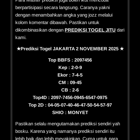
berpartisipasi secara langsung. Caranya yakni
dengan menambahkan angka yang jozz melalui
kolom komentar dibawah. Pastikan untuk
dikombinasikan dengan
PREDIKSI TOGEL JITU
dari
kami.
★Prediksi Togel JAKARTA 2 NOVEMBER 2025 ★
Top BBFS : 2097456
Kep : 2-0-9
Ekor : 7-4-5
CM : 09-45
CB : 2-6
Top4D : 2097-7456-0945-6547-0975
Top 2D : 04-05-07-40-46-47-50-54-57-97
SHIO : MONYET
Pastikan selalu mengutamakan prediksi sendiri yah
bosku. Karena yang namanya prediksi sendiri itu
lebih baik dan lebih meyakinkan. Cuma untuk para