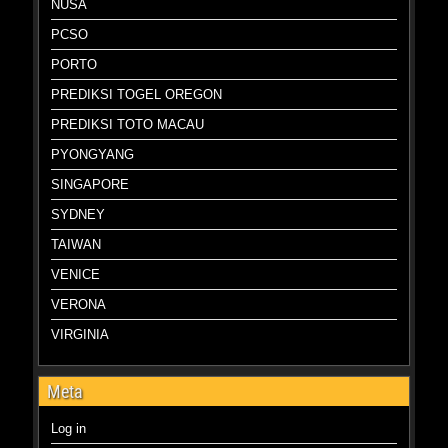
NUSA
PCSO
PORTO
PREDIKSI TOGEL OREGON
PREDIKSI TOTO MACAU
PYONGYANG
SINGAPORE
SYDNEY
TAIWAN
VENICE
VERONA
VIRGINIA
Meta
Log in