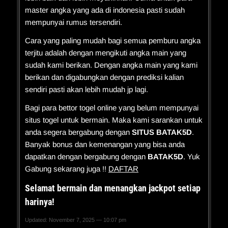
master angka yang ada di indonesia pasti sudah
mempunyai rumus tersendiri.
Cara yang paling mudah bagi semua pemburu angka
terjitu adalah dengan mengikuti angka main yang
sudah kami berikan. Dengan angka main yang kami
berikan dan digabungkan dengan prediksi kalian
sendiri pasti akan lebih mudah jp lagi.
Bagi para bettor togel online yang belum mempunyai
situs togel untuk bermain. Maka kami sarankan untuk
anda segera bergabung dengan
SITUS BATAK5D
.
Banyak bonus dan kemenangan yang bisa anda
dapatkan dengan bergabung dengan
BATAK5D
. Yuk
Gabung sekarang juga !!
DAFTAR
Selamat bermain dan menangkan jackpot setiap
harinya!
Updated: November 7, 2025 — 10:07 pm