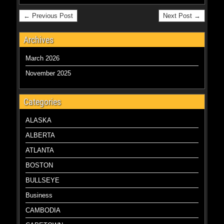
← Previous Post
Next Post →
Archives
March 2026
November 2025
Categories
ALASKA
ALBERTA
ATLANTA
BOSTON
BULLSEYE
Business
CAMBODIA