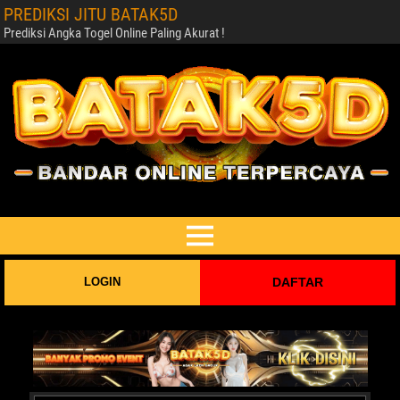
PREDIKSI JITU BATAK5D
Prediksi Angka Togel Online Paling Akurat !
LOGIN
DAFTAR