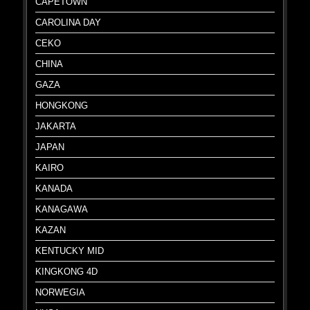
CAPETOWN
CAROLINA DAY
CEKO
CHINA
GAZA
HONGKONG
JAKARTA
JAPAN
KAIRO
KANADA
KANAGAWA
KAZAN
KENTUCKY MID
KINGKONG 4D
NORWEGIA