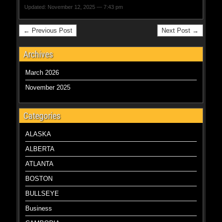
Updated: November 12, 2025 — 7:43 pm
← Previous Post
Next Post →
Archives
March 2026
November 2025
Categories
ALASKA
ALBERTA
ATLANTA
BOSTON
BULLSEYE
Business