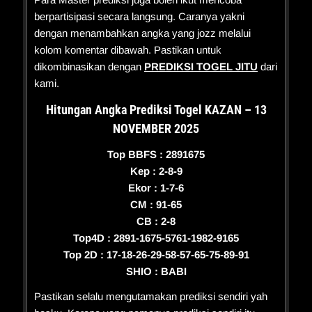
berpartisipasi secara langsung. Caranya yakni
dengan menambahkan angka yang jozz melalui
kolom komentar dibawah. Pastikan untuk
dikombinasikan dengan
PREDIKSI TOGEL JITU
dari
kami.
Hitungan Angka Prediksi Togel KAZAN – 13
NOVEMBER 2025
Top BBFS : 2891675
Kep : 2-8-9
Ekor : 1-7-6
CM : 91-65
CB : 2-8
Top4D : 2891-1675-5761-1982-9165
Top 2D : 17-18-26-29-58-57-65-75-89-91
SHIO : BABI
Pastikan selalu mengutamakan prediksi sendiri yah