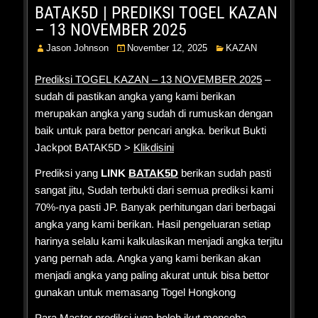
BATAK5D | PREDIKSI TOGEL KAZAN
– 13 NOVEMBER 2025
Jason Johnson
November 12, 2025
KAZAN
Prediksi TOGEL KAZAN – 13 NOVEMBER 2025
–
sudah di pastikan angka yang kami berikan
merupakan angka yang sudah di rumuskan dengan
baik untuk para bettor pencari angka. berikut Bukti
Jackpot BATAK5D >
Klikdisini
Prediksi yang
LINK
BATAK5D
berikan sudah pasti
sangat jitu, Sudah terbukti dari semua prediksi kami
70%-nya pasti JP. Banyak perhitungan dari berbagai
angka yang kami berikan. Hasil pengeluaran setiap
harinya selalu kami kalkulasikan menjadi angka terjitu
yang pernah ada. Angka yang kami berikan akan
menjadi angka yang paling akurat untuk bisa bettor
gunakan untuk memasang Togel Hongkong
Para Master prediksi juga boleh ikut mencoba