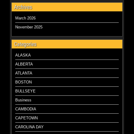
Archives
March 2026
November 2025
Categories
ALASKA
ALBERTA
ATLANTA
BOSTON
BULLSEYE
Business
CAMBODIA
CAPETOWN
CAROLINA DAY