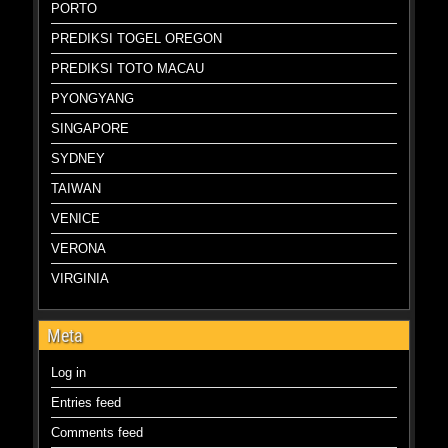
PORTO
PREDIKSI TOGEL OREGON
PREDIKSI TOTO MACAU
PYONGYANG
SINGAPORE
SYDNEY
TAIWAN
VENICE
VERONA
VIRGINIA
Meta
Log in
Entries feed
Comments feed