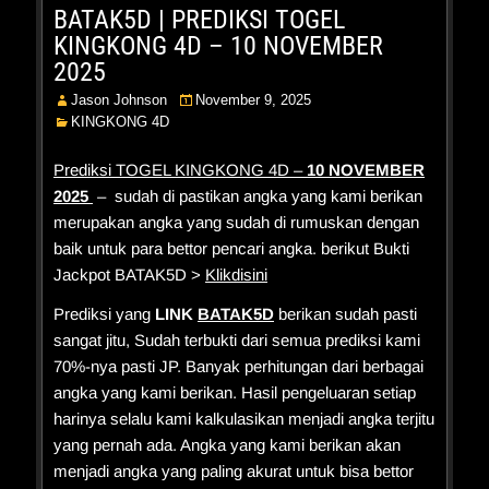
BATAK5D | PREDIKSI TOGEL
KINGKONG 4D – 10 NOVEMBER
2025
Jason Johnson
November 9, 2025
KINGKONG 4D
Prediksi TOGEL KINGKONG 4D –
10 NOVEMBER
2025
– sudah di pastikan angka yang kami berikan
merupakan angka yang sudah di rumuskan dengan
baik untuk para bettor pencari angka. berikut Bukti
Jackpot BATAK5D >
Klikdisini
Prediksi yang
LINK
BATAK5D
berikan sudah pasti
sangat jitu, Sudah terbukti dari semua prediksi kami
70%-nya pasti JP. Banyak perhitungan dari berbagai
angka yang kami berikan. Hasil pengeluaran setiap
harinya selalu kami kalkulasikan menjadi angka terjitu
yang pernah ada. Angka yang kami berikan akan
menjadi angka yang paling akurat untuk bisa bettor