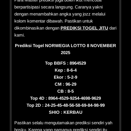
berpartisipasi secara langsung. Caranya yakni
dengan menambahkan angka yang jozz melalui
kolom komentar dibawah. Pastikan untuk
dikombinasikan dengan
PREDIKSI TOGEL JITU
dari
kami.
Prediksi Togel NORWEGIA LOTTO 8 NOVEMBER
2025
Top BBFS : 8964529
Kep : 8-6-4
Ekor : 5-2-9
CM : 96-29
CB : 8-5
Top 4D : 8964-4529-9254-4698-9629
Top 2D : 24-25-45-48-56-58-69-84-98-99
SHIO : KERBAU
Pastikan selalu mengutamakan prediksi sendiri yah
bosku. Karena yang namanya prediksi sendiri itu