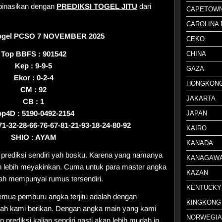
binasikan dengan
PREDIKSI TOGEL J
I
TU
dari
CAPETOW
CAROLINA 
Togel PCSO 7 NOVEMBER 2025
CEKO
Top BBFS : 901542
CHINA
Kep : 9-9-5
GAZA
Ekor : 0-2-4
HONGKON
CM : 92
JAKARTA
CB : 1
op4D : 5190-0492-2154
JAPAN
71-32-28-66-76-67-81-21-93-18-24-80-92
KAIRO
SHIO : AYAM
KANADA
prediksi sendiri yah bosku. Karena yang namanya
KANAGAW
 dan lebih meyakinkan. Cuma untuk para master angka
KAZAN
dah mempunyai rumus tersendiri.
KENTUCKY
emua pemburu angka terjitu adalah dengan
KINGKONG
dah kami berikan. Dengan angka main yang kami
NORWEGI
prediksi kalian sendiri pasti akan lebih mudah jp