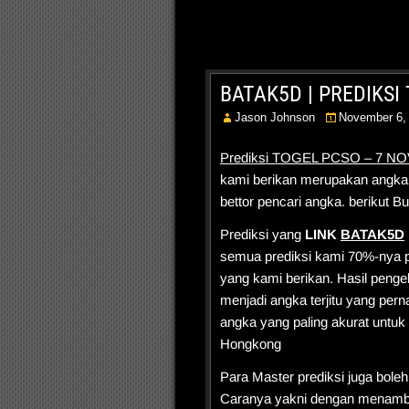
BATAK5D | PREDIKSI
Jason Johnson
November 6,
Prediksi TOGEL PCSO – 7 
kami berikan merupakan angka 
bettor pencari angka. berikut 
Prediksi yang
LINK
BATAK5D
semua prediksi kami 70%-nya pa
yang kami berikan. Hasil pengel
menjadi angka terjitu yang per
angka yang paling akurat untu
Hongkong
Para Master prediksi juga boleh
Caranya yakni dengan menamba