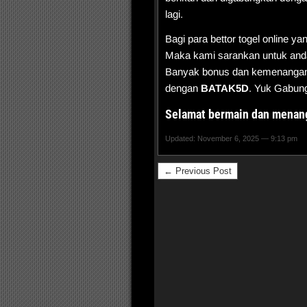
lagi.
Bagi para bettor togel online y
Maka kami sarankan untuk an
Banyak bonus dan kemenangan
dengan
BATAK5D
. Yuk Gabung
Selamat bermain dan menang
Updated: November 6, 2025 — 9:13 pm
← Previous Post