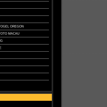
 TOGEL OREGON
 TOTO MACAU
NG
E