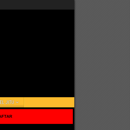
EL JITU
AFTAR