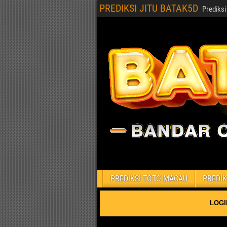
PREDIKSI JITU BATAK5D
Prediksi
PREDIKSI TOTO MACAU
PREDIK
LOGI