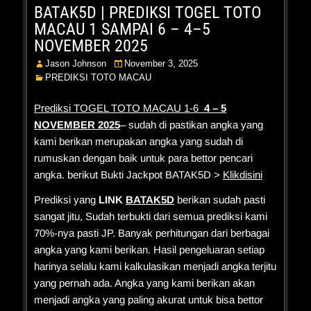
BATAK5D | PREDIKSI TOGEL TOTO
MACAU 1 SAMPAI 6 – 4–5
NOVEMBER 2025
Jason Johnson
November 3, 2025
PREDIKSI TOTO MACAU
Prediksi TOGEL TOTO MACAU 1-6
4 – 5
NOVEMBER 2025
– sudah di pastikan angka yang
kami berikan merupakan angka yang sudah di
rumuskan dengan baik untuk para bettor pencari
angka. berikut Bukti Jackpot BATAK5D >
Klikdisini
Prediksi yang
LINK
BATAK5D
berikan sudah pasti
sangat jitu, Sudah terbukti dari semua prediksi kami
70%-nya pasti JP. Banyak perhitungan dari berbagai
angka yang kami berikan. Hasil pengeluaran setiap
harinya selalu kami kalkulasikan menjadi angka terjitu
yang pernah ada. Angka yang kami berikan akan
menjadi angka yang paling akurat untuk bisa bettor