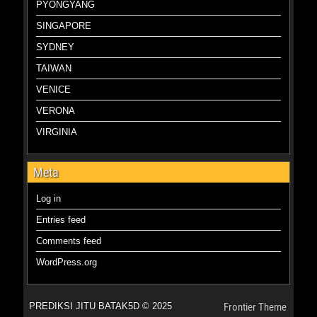
PYONGYANG
SINGAPORE
SYDNEY
TAIWAN
VENICE
VERONA
VIRGINIA
Meta
Log in
Entries feed
Comments feed
WordPress.org
PREDIKSI JITU BATAK5D © 2025
Frontier Theme