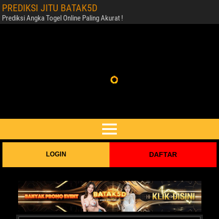
PREDIKSI JITU BATAK5D
Prediksi Angka Togel Online Paling Akurat !
LOGIN
DAFTAR