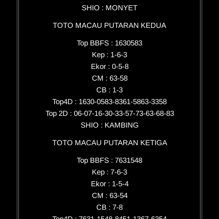
SHIO : MONYET
TOTO MACAU PUTARAN KEDUA
Top BBFS : 1630583
Kep : 1-6-3
Ekor : 0-5-8
CM : 63-58
CB : 1-3
Top4D : 1630-0583-8361-5863-3358
Top 2D : 06-07-16-30-33-57-73-63-68-83
SHIO : KAMBING
TOTO MACAU PUTARAN KETIGA
Top BBFS : 7631548
Kep : 7-6-3
Ekor : 1-5-4
CM : 63-54
CB : 7-8
Top4D : 7631-1548-8451-1367-6354