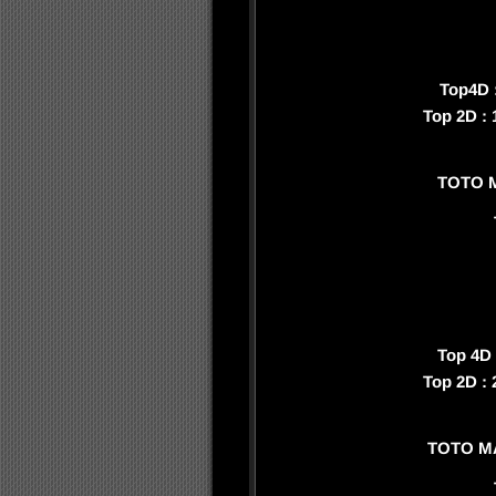
Top4D 
Top 2D : 
TOTO 
Top 4D 
Top 2D : 
TOTO M