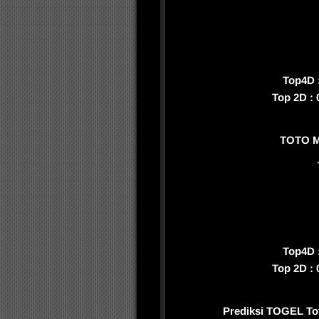
Top4D 
Top 2D : 
TOTO 
Top4D 
Top 2D : 
Prediksi TOGEL T