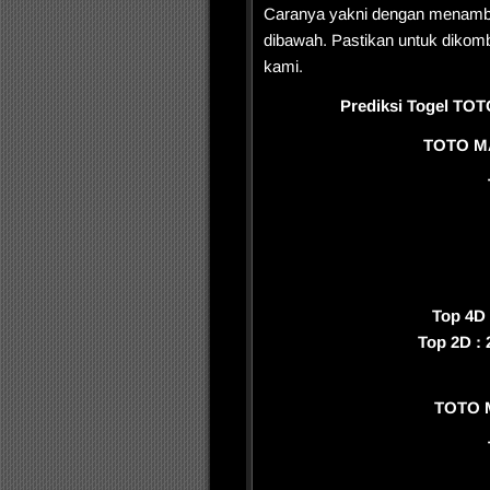
Caranya yakni dengan menamba
dibawah. Pastikan untuk dikom
kami.
Prediksi Togel TO
TOTO M
Top 4D 
Top 2D : 
TOTO 