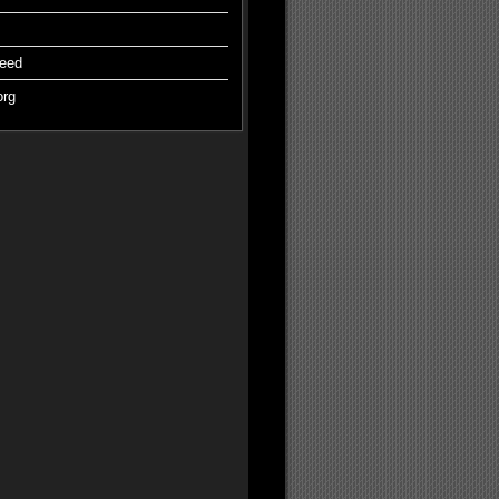
eed
org