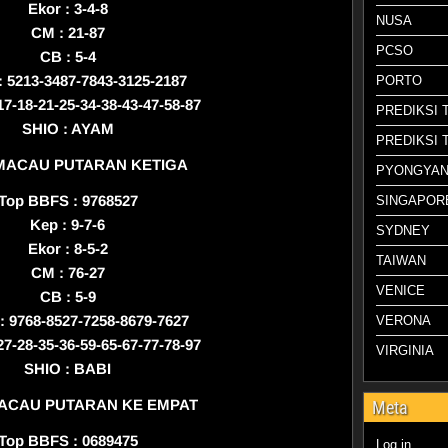
Ekor : 3-4-8
NUSA
CM : 21-87
PCSO
CB : 5-4
: 5213-3487-7843-3125-2187
PORTO
17-18-21-25-34-38-43-47-58-87
PREDIKSI
SHIO : AYAM
PREDIKSI
MACAU PUTARAN KETIGA
PYONGYA
Top BBFS : 9768527
SINGAPOR
Kep : 9-7-6
SYDNEY
Ekor : 8-5-2
TAIWAN
CM : 76-27
VENICE
CB : 5-9
: 9768-8527-7258-8679-7627
VERONA
27-28-35-36-59-65-67-77-78-97
VIRGINIA
SHIO : BABI
ACAU PUTARAN KE EMPAT
Meta
Top BBFS : 0689475
Log in