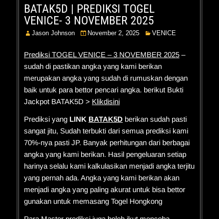
BATAK5D | PREDIKSI TOGEL
VENICE- 3 NOVEMBER 2025
Jason Johnson
November 2, 2025
VENICE
Prediksi TOGEL VENICE – 3 NOVEMBER 2025
–
sudah di pastikan angka yang kami berikan
merupakan angka yang sudah di rumuskan dengan
baik untuk para bettor pencari angka. berikut Bukti
Jackpot BATAK5D >
Klikdisini
Prediksi yang
LINK
BATAK5D
berikan sudah pasti
sangat jitu, Sudah terbukti dari semua prediksi kami
70%-nya pasti JP. Banyak perhitungan dari berbagai
angka yang kami berikan. Hasil pengeluaran setiap
harinya selalu kami kalkulasikan menjadi angka terjitu
yang pernah ada. Angka yang kami berikan akan
menjadi angka yang paling akurat untuk bisa bettor
gunakan untuk memasang Togel Hongkong
Para Master prediksi juga boleh ikut mencoba