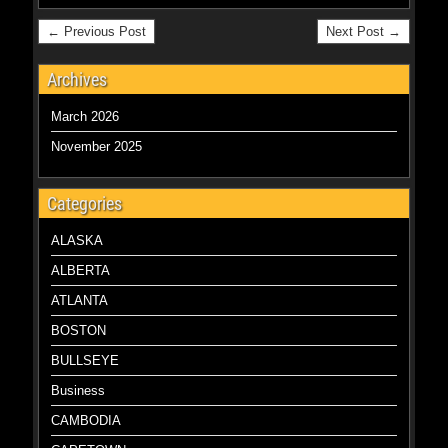
← Previous Post
Next Post →
Archives
March 2026
November 2025
Categories
ALASKA
ALBERTA
ATLANTA
BOSTON
BULLSEYE
Business
CAMBODIA