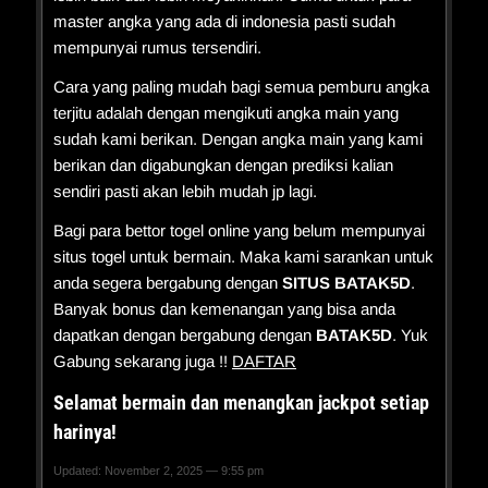
master angka yang ada di indonesia pasti sudah
mempunyai rumus tersendiri.
Cara yang paling mudah bagi semua pemburu angka
terjitu adalah dengan mengikuti angka main yang
sudah kami berikan. Dengan angka main yang kami
berikan dan digabungkan dengan prediksi kalian
sendiri pasti akan lebih mudah jp lagi.
Bagi para bettor togel online yang belum mempunyai
situs togel untuk bermain. Maka kami sarankan untuk
anda segera bergabung dengan
SITUS
BATAK5D
.
Banyak bonus dan kemenangan yang bisa anda
dapatkan dengan bergabung dengan
BATAK5D
. Yuk
Gabung sekarang juga !!
DAFTAR
Selamat bermain dan menangkan jackpot setiap
harinya!
Updated: November 2, 2025 — 9:55 pm