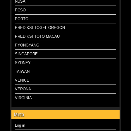
NUSA
PCSO
PORTO
PREDIKSI TOGEL OREGON
PREDIKSI TOTO MACAU
PYONGYANG
SINGAPORE
SYDNEY
TAIWAN
VENICE
VERONA
VIRGINIA
Meta
Log in