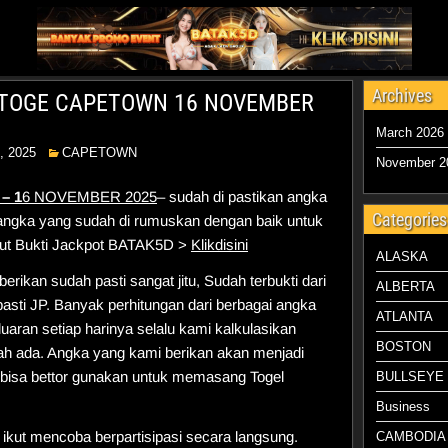
Archives
I TOGE CAPETOWN 16 NOVEMBER
March 2026
, 2025
CAPETOWN
November 2
– 1
6 NOVEMBER 2025
– sudah di pastikan angka
Categories
angka yang sudah di rumuskan dengan baik untuk
ikut Bukti Jackpot BATAK5D >
Klikdisini
ALASKA
berikan sudah pasti sangat jitu, Sudah terbukti dari
ALBERTA
sti JP. Banyak perhitungan dari berbagai angka
ATLANTA
uaran setiap harinya selalu kami kalkulasikan
BOSTON
nah ada. Angka yang kami berikan akan menjadi
k bisa bettor gunakan untuk memasang Togel
BULLSEYE
Business
 ikut mencoba berpartisipasi secara langsung.
CAMBODIA