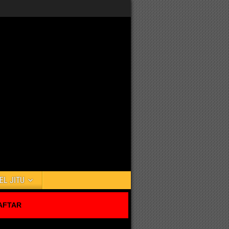
EL JITU
AFTAR