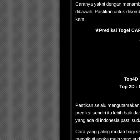
Caranya yakni dengan menamba
dibawah. Pastikan untuk dikom
kami.
★Prediksi Togel 
Top4D 
Top 2D : 
Pastikan selalu mengutamakan 
prediksi sendiri itu lebih baik
yang ada di indonesia pasti su
Cara yang paling mudah bagi s
mengikuti angka main yang su