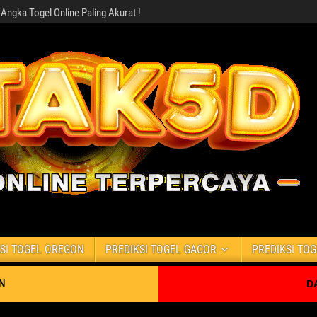
 Angka Togel Online Paling Akurat !
SI TOGEL OREGON
PREDIKSI TOGEL GACOR
PREDIKSI TOG
N
D