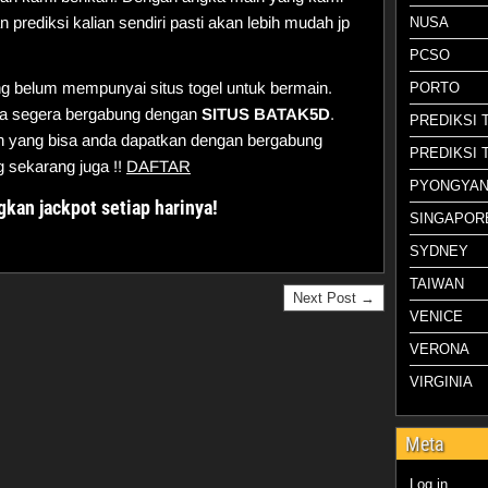
prediksi kalian sendiri pasti akan lebih mudah jp
NUSA
PCSO
ang belum mempunyai situs togel untuk bermain.
PORTO
da segera bergabung dengan
SITUS BATAK5D
.
PREDIKSI
 yang bisa anda dapatkan dengan bergabung
PREDIKSI
 sekarang juga !!
DAFTAR
PYONGYA
kan jackpot setiap harinya!
SINGAPOR
SYDNEY
TAIWAN
Next Post →
VENICE
VERONA
VIRGINIA
Meta
Log in