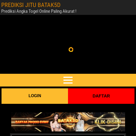
PREDIKSI JITU BATAK5D
Prediksi Angka Togel Online Paling Akurat !
LOGIN
DAFTAR