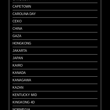
CAPETOWN
CAROLINA DAY
CEKO
CHINA
GAZA
HONGKONG
JAKARTA
JAPAN
KAIRO
KANADA
KANAGAWA
KAZAN
KENTUCKY MID
KINGKONG 4D
NORWEGIA