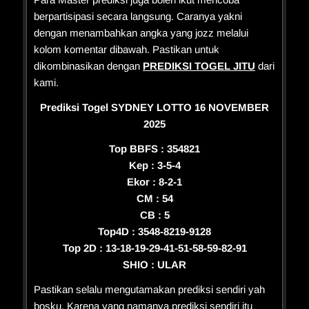
berpartisipasi secara langsung. Caranya yakni
dengan menambahkan angka yang jozz melalui
kolom komentar dibawah. Pastikan untuk
dikombinasikan dengan
PREDIKSI TOGEL JITU
dari
kami.
Prediksi Togel SYDNEY LOTTO 16 NOVEMBER
2025
Top BBFS : 354821
Kep : 3-5-4
Ekor : 8-2-1
CM : 54
CB : 5
Top4D : 3548-8219-9128
Top 2D : 13-18-19-29-41-51-58-59-82-91
SHIO : ULAR
Pastikan selalu mengutamakan prediksi sendiri yah
bosku. Karena yang namanya prediksi sendiri itu