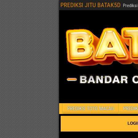
PREDIKSI JITU BATAK5D
Prediksi
PREDIKSI TOTO MACAU
PREDIK
LOGI