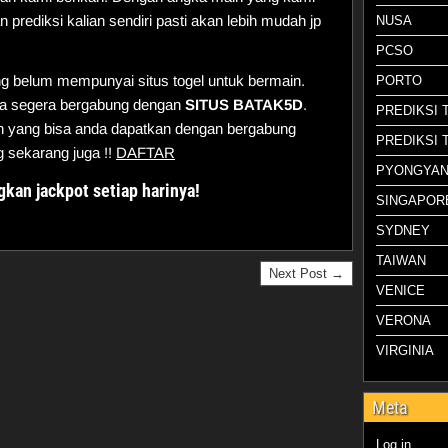
prediksi kalian sendiri pasti akan lebih mudah jp
NUSA
PCSO
ang belum mempunyai situs togel untuk bermain.
PORTO
da segera bergabung dengan
SITUS BATAK5D
.
PREDIKSI
 yang bisa anda dapatkan dengan bergabung
PREDIKSI
 sekarang juga !!
DAFTAR
PYONGYA
kan jackpot setiap harinya!
SINGAPOR
SYDNEY
TAIWAN
Next Post →
VENICE
VERONA
VIRGINIA
Meta
Log in