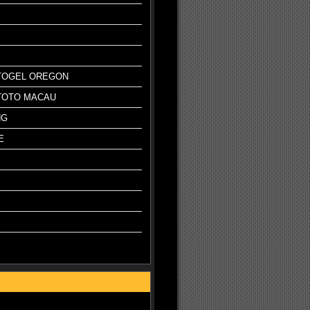
 TOGEL OREGON
 TOTO MACAU
NG
E