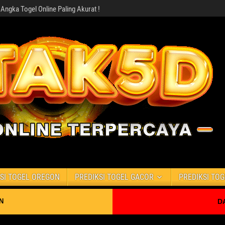
 Angka Togel Online Paling Akurat !
SI TOGEL OREGON
PREDIKSI TOGEL GACOR
PREDIKSI TOG
N
D