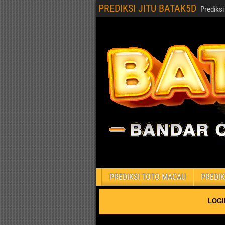
PREDIKSI JITU BATAK5D
Prediksi
PREDIKSI TOTO MACAU
PREDIK
LOGI